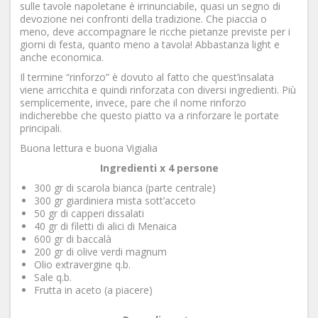
sulle tavole napoletane è irrinunciabile, quasi un segno di
devozione nei confronti della tradizione. Che piaccia o
meno, deve accompagnare le ricche pietanze previste per i
giorni di festa, quanto meno a tavola! Abbastanza light e
anche economica.
Il termine “rinforzo” è dovuto al fatto che quest’insalata
viene arricchita e quindi rinforzata con diversi ingredienti. Più
semplicemente, invece, pare che il nome rinforzo
indicherebbe che questo piatto va a rinforzare le portate
principali.
Buona lettura e buona Vigialia
Ingredienti x 4 persone
300 gr di scarola bianca (parte centrale)
300 gr giardiniera mista sott’acceto
50 gr di capperi dissalati
40 gr di filetti di alici di Menaica
600 gr di baccalà
200 gr di olive verdi magnum
Olio extravergine q.b.
Sale q.b.
Frutta in aceto (a piacere)