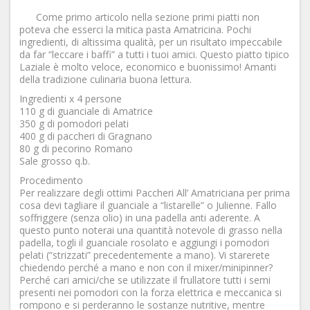
Come primo articolo nella sezione primi piatti non
poteva che esserci la mitica pasta Amatricina. Pochi
ingredienti, di altissima qualità, per un risultato impeccabile
da far “leccare i baffi” a tutti i tuoi amici. Questo piatto tipico
Laziale è molto veloce, economico e buonissimo! Amanti
della tradizione culinaria buona lettura.
Ingredienti x 4 persone
110 g di guanciale di Amatrice
350 g di pomodori pelati
400 g di paccheri di Gragnano
80 g di pecorino Romano
Sale grosso q.b.
Procedimento
Per realizzare degli ottimi Paccheri All’ Amatriciana per prima
cosa devi tagliare il guanciale a “listarelle” o Julienne. Fallo
soffriggere (senza olio) in una padella anti aderente. A
questo punto noterai una quantità notevole di grasso nella
padella, togli il guanciale rosolato e aggiungi i pomodori
pelati (“strizzati” precedentemente a mano). Vi starerete
chiedendo perché a mano e non con il mixer/minipinner?
Perché cari amici/che se utilizzate il frullatore tutti i semi
presenti nei pomodori con la forza elettrica e meccanica si
rompono e si perderanno le sostanze nutritive, mentre