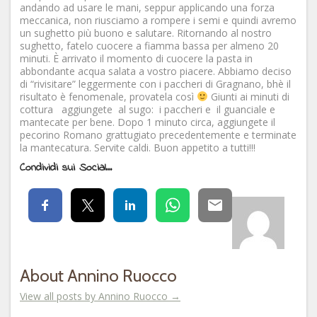
andando ad usare le mani, seppur applicando una forza
meccanica, non riusciamo a rompere i semi e quindi avremo
un sughetto più buono e salutare. Ritornando al nostro
sughetto, fatelo cuocere a fiamma bassa per almeno 20
minuti. È arrivato il momento di cuocere la pasta in
abbondante acqua salata a vostro piacere. Abbiamo deciso
di “rivisitare” leggermente con i paccheri di Gragnano, bhè il
risultato è fenomenale, provatela così
Giunti ai minuti di
cottura aggiungete al sugo: i paccheri e il guanciale e
mantecate per bene. Dopo 1 minuto circa, aggiungete il
pecorino Romano grattugiato precedentemente e terminate
la mantecatura. Servite caldi. Buon appetito a tutti!!!
Condividi sui Social...
About Annino Ruocco
View all posts by Annino Ruocco
→