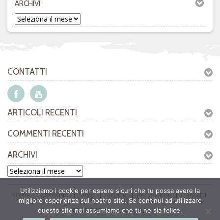
ARCHIVI
CONTATTI
ARTICOLI RECENTI
COMMENTI RECENTI
ARCHIVI
Utilizziamo i cookie per essere sicuri che tu possa avere la
Home
Chi Sono
Shop
Ricette
Recensioni
Contatti
migliore esperienza sul nostro sito. Se continui ad utilizzare
© 2026
Powered by AP
questo sito noi assumiamo che tu ne sia felice.