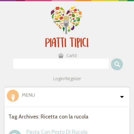
Cart0
Login/Register
MENU
Tag Archives: Ricetta con la rucola
Pasta Con Pesto Di Rucola