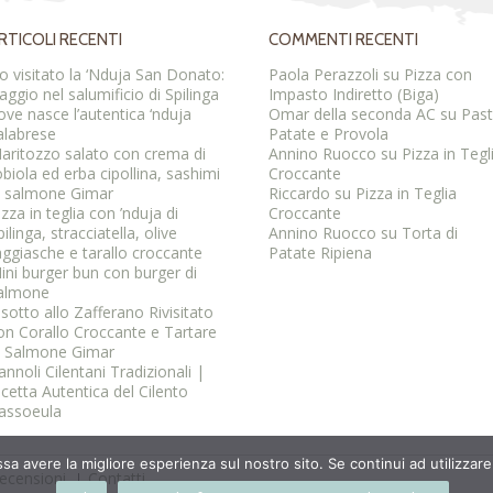
RTICOLI RECENTI
COMMENTI RECENTI
o visitato la ‘Nduja San Donato:
Paola Perazzoli
su
Pizza con
iaggio nel salumificio di Spilinga
Impasto Indiretto (Biga)
ove nasce l’autentica ‘nduja
Omar della seconda AC
su
Pas
alabrese
Patate e Provola
aritozzo salato con crema di
Annino Ruocco
su
Pizza in Tegl
obiola ed erba cipollina, sashimi
Croccante
i salmone Gimar
Riccardo
su
Pizza in Teglia
izza in teglia con ’nduja di
Croccante
pilinga, stracciatella, olive
Annino Ruocco
su
Torta di
aggiasche e tarallo croccante
Patate Ripiena
ini burger bun con burger di
almone
isotto allo Zafferano Rivisitato
on Corallo Croccante e Tartare
i Salmone Gimar
annoli Cilentani Tradizionali |
icetta Autentica del Cilento
assoeula
ssa avere la migliore esperienza sul nostro sito. Se continui ad utilizzar
ecensioni
Contatti