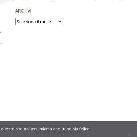
ARCHIVI
ta
ia
e questo sito noi assumiamo che tu ne sia felice.
© 2026
Powered by AP