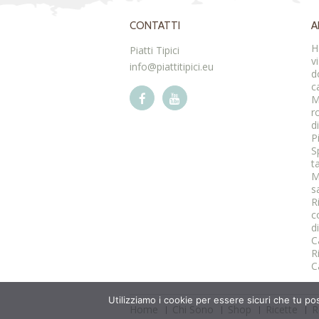
CONTATTI
A
H
Piatti Tipici
v
info@piattitipici.eu
d
c
M
r
d
P
S
t
M
s
R
c
d
C
R
C
Utilizziamo i cookie per essere sicuri che tu po
Home
Chi Sono
Shop
Ricette
R