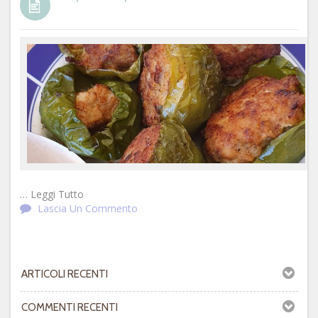
… Leggi Tutto
Lascia Un Commento
ARTICOLI RECENTI
COMMENTI RECENTI