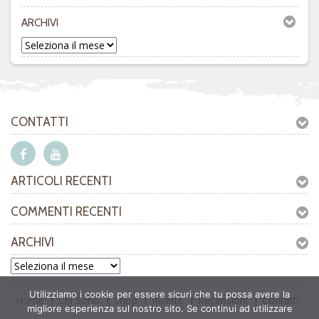
ARCHIVI
CONTATTI
ARTICOLI RECENTI
COMMENTI RECENTI
ARCHIVI
Utilizziamo i cookie per essere sicuri che tu possa avere la
Home
Chi Sono
Shop
Ricette
Recensioni
Contatti
migliore esperienza sul nostro sito. Se continui ad utilizzare