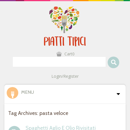
Cart0
Login/Register
MENU
Tag Archives: pasta veloce
Spaghetti Aglio E Olio Rivisitati