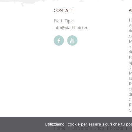
CONTATTI
A
H
Piatti Tipici
v
info@piattitipici.eu
d
c
M
r
d
P
S
t
M
s
R
c
d
C
R
C
Utilizziamo i cookie per essere sicuri che tu po
Home
Chi Sono
Shop
Ricette
R