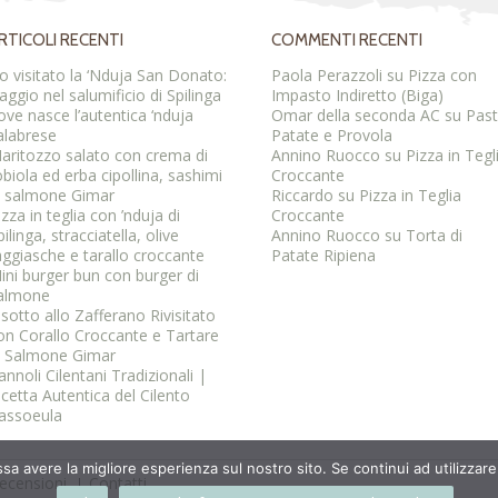
RTICOLI RECENTI
COMMENTI RECENTI
o visitato la ‘Nduja San Donato:
Paola Perazzoli
su
Pizza con
iaggio nel salumificio di Spilinga
Impasto Indiretto (Biga)
ove nasce l’autentica ‘nduja
Omar della seconda AC
su
Pas
alabrese
Patate e Provola
aritozzo salato con crema di
Annino Ruocco
su
Pizza in Tegl
obiola ed erba cipollina, sashimi
Croccante
i salmone Gimar
Riccardo
su
Pizza in Teglia
izza in teglia con ’nduja di
Croccante
pilinga, stracciatella, olive
Annino Ruocco
su
Torta di
aggiasche e tarallo croccante
Patate Ripiena
ini burger bun con burger di
almone
isotto allo Zafferano Rivisitato
on Corallo Croccante e Tartare
i Salmone Gimar
annoli Cilentani Tradizionali |
icetta Autentica del Cilento
assoeula
ssa avere la migliore esperienza sul nostro sito. Se continui ad utilizzar
ecensioni
Contatti