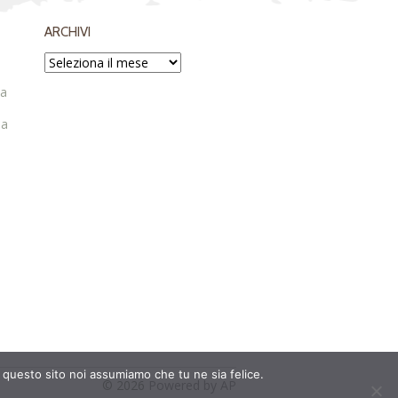
ARCHIVI
ta
ia
e questo sito noi assumiamo che tu ne sia felice.
© 2026
Powered by AP