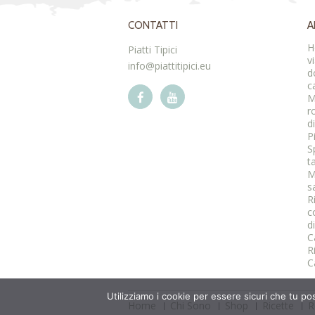
CONTATTI
A
H
Piatti Tipici
v
info@piattitipici.eu
d
c
M
r
d
P
S
t
M
s
R
c
d
C
R
C
Utilizziamo i cookie per essere sicuri che tu po
Home
Chi Sono
Shop
Ricette
R