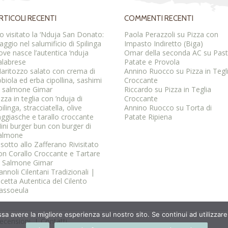
RTICOLI RECENTI
COMMENTI RECENTI
o visitato la ‘Nduja San Donato:
Paola Perazzoli
su
Pizza con
iaggio nel salumificio di Spilinga
Impasto Indiretto (Biga)
ove nasce l’autentica ‘nduja
Omar della seconda AC
su
Pas
alabrese
Patate e Provola
aritozzo salato con crema di
Annino Ruocco
su
Pizza in Tegl
obiola ed erba cipollina, sashimi
Croccante
i salmone Gimar
Riccardo
su
Pizza in Teglia
izza in teglia con ’nduja di
Croccante
pilinga, stracciatella, olive
Annino Ruocco
su
Torta di
aggiasche e tarallo croccante
Patate Ripiena
ini burger bun con burger di
almone
isotto allo Zafferano Rivisitato
on Corallo Croccante e Tartare
i Salmone Gimar
annoli Cilentani Tradizionali |
icetta Autentica del Cilento
assoeula
ssa avere la migliore esperienza sul nostro sito. Se continui ad utilizzar
ecensioni
Contatti