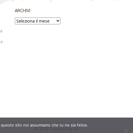
ARCHIVI
ta
ia
e questo sito noi assumiamo che tu ne sia felice.
© 2026
Powered by AP